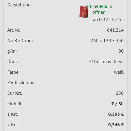
Artikeldetails
öffnen
ab 0,325 €
/ St.
641.214
260 × 120 × 350
90
«Christmas Deer»
weiß
-
250
€ / St.
0,393 €
0,346 €