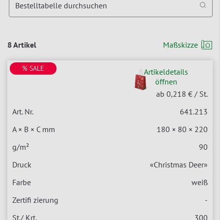
Bestelltabelle durchsuchen
8 Artikel
Maßskizze
% SALE
Artikeldetails
öffnen
ab 0,218 €
/ St.
641.213
180 × 80 × 220
90
«Christmas Deer»
weiß
-
300