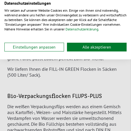
FILL-IN GREEN Bio-Verpackungsflocken
Datenschutzeinstellungen
Wir setzen auf unserer Website Cookies ein. Einige von ihnen sind notwendig,
Die grünen Bio-Verpackungsflocken werden aus dem
während andere uns helfen unser Onlineangebot zu verbessern und wirtschaftlich
Rohstoff Mais hergestellt und sind durch die
zu betreiben. Sie können dies akzeptieren oder per Klick auf die Schaltfläche
Kompostierung oder durch die Auflösung mit Wasser
"Einstellungen anpassen" Ihre individuellen Cookie-Einstellungen vornehmen.
völlig biologisch abbaubar. Sie sind freifließend, staubfrei
Nähere Hinweise erhalten Sie in unserer
Datenschutzerklärung
.
und laden sich statisch nicht auf. Das Einfüllen gestaltet
sich damit einfach. Die Mais Verpackungschips passen sich
dem Packgut optimal an und dienen so als zuverlässiges
Einstellungen anpassen
Alle akzeptieren
Polstermaterial für leichte bis mittelschwere Waren. Die
grüne Farbe passt zudem perfekt zum Bio-Trend.
Wir liefern Ihnen die FILL-IN GREEN Flocken in Säcken
(500 Liter/ Sack).
Bio-Verpackungsflocken FLUPS-PLUS
Die weißen Verpackungsflips werden aus einem Gemisch
aus Kartoffel-, Weizen- und Maisstärke hergestellt. Mittels
Verdampfen von Wasser werden sie umweltschonend
geschäumt. Die Bio Füllchips bestehen vollständig aus
nachwachsenden Rohstoffen und sind nach DIN EN