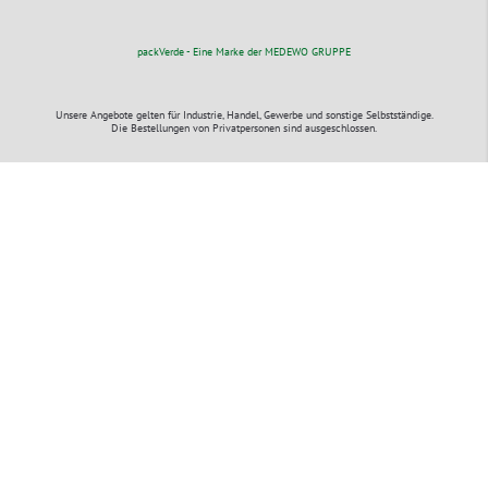
packVerde - Eine Marke der MEDEWO GRUPPE
Unsere Angebote gelten für Industrie, Handel, Gewerbe und sonstige Selbstständige.
Die Bestellungen von Privatpersonen sind ausgeschlossen.