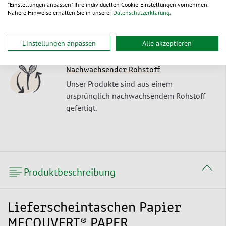
"Einstellungen anpassen" Ihre individuellen Cookie-Einstellungen vornehmen.
Recyclebar
Nähere Hinweise erhalten Sie in unserer
Datenschutzerklärung
.
Unsere Produkte lassen sich als
Einstoffverpackungen umweltschonend
Einstellungen anpassen
Alle akzeptieren
entsorgen oder recyceln.
Nachwachsender Rohstoff
Unser Produkte sind aus einem
ursprünglich nachwachsendem Rohstoff
gefertigt.
Produktbeschreibung
Lieferscheintaschen Papier
MECOUVERT® PAPER