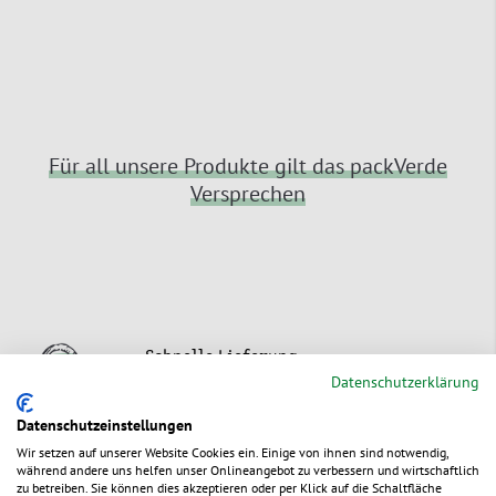
Für all unsere Produkte gilt das packVerde
Versprechen
Schnelle Lieferung
Datenschutzerklärung
Bestellungen bis 15:00 Uhr (außer Fr:
14:00 Uhr) erreichen Sie i.d.R. in 1 bis 2
Datenschutzeinstellungen
Werktagen ab Lager – oder zu Ihrem
Wir setzen auf unserer Website Cookies ein. Einige von ihnen sind notwendig,
Wunschtermin.
während andere uns helfen unser Onlineangebot zu verbessern und wirtschaftlich
zu betreiben. Sie können dies akzeptieren oder per Klick auf die Schaltfläche