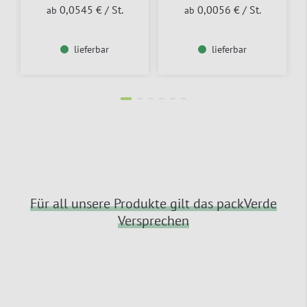
0,0545 €
/ St.
0,0056 €
/ St.
ab
ab
lieferbar
lieferbar
Für all unsere Produkte gilt das packVerde
Versprechen