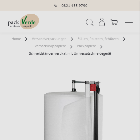
0821 455 9790
Navigation umschal
Suche
Home
Versandverpackungen
Füllen, Polstern, Schützen
Verpackungspapiere
Packpapiere
Schneidständer vertikal mit Universalschneidegerät