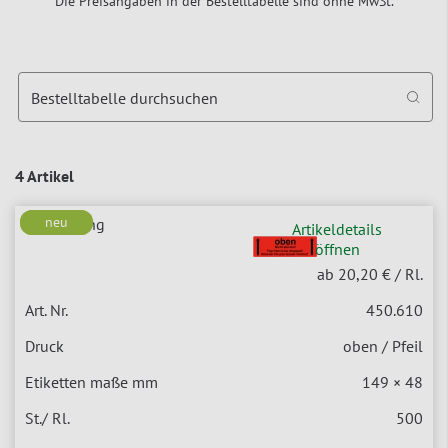
Die Preisangaben in der Bestelltabelle sind ohne MwSt.
Bestelltabelle durchsuchen
4 Artikel
neu
neu
Artikeldetails
öffnen
ab 20,20 €
/ Rl.
450.610
oben / Pfeil
149 × 48
500