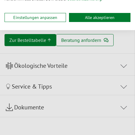
auf Rollen mit KernØ 40 mm
Einstellungen anpassen
Alle akzeptieren
Rollenbreite: 152 mm
Zur Bestelltabelle ↑
Beratung anfordern
Ökologische Vorteile
Service & Tipps
Dokumente