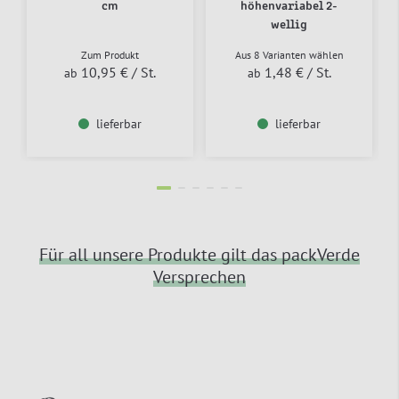
cm
höhenvariabel 2-
wellig
Zum Produkt
Aus 8 Varianten wählen
10,95 €
/ St.
1,48 €
/ St.
ab
ab
lieferbar
lieferbar
Für all unsere Produkte gilt das packVerde
Versprechen