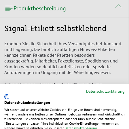
Produktbeschreibung
Signal-Etikett selbstklebend
Erhöhen Sie die Sicherheit Ihres Versandgutes bei Transport
und Lagerung. Die farblich auffälligen Hinweis-Etiketten
kennzeichnen Pakete oder Paletten besonders
aussagekräftig. Mitarbeiter, Paketdienste, Speditionen und
Kunden werden so deutlich auf Risiken oder spezielle
Anforderungen im Umgang mit der Ware hingewiesen.
leuchtorange –
besonders hohe Signalwirkung
Datenschutzerklärung
international verständlich
– mehrsprachig, teilweise
sprachneutrale Abbildungen
Datenschutzeinstellungen
permanent selbstklebend
Wir setzen auf unserer Website Cookies ein. Einige von ihnen sind notwendig,
während andere uns helfen unser Onlineangebot zu verbessern und wirtschaftlich
einzeln und leicht vom Trägerpapier abziehbar
zu betreiben. Sie können dies akzeptieren oder per Klick auf die Schaltfläche
"Einstellungen anpassen" Ihre individuellen Cookie-Einstellungen vornehmen.
2
Etikett aus Papier 80 g/m
Nähere Hinweise erhalten Sie in unserer
Datenschutzerklärung
.