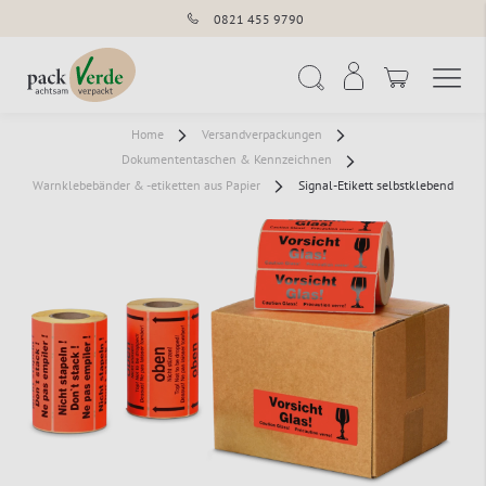
0821 455 9790
Navigation umschal
Suche
Home
Versandverpackungen
Dokumententaschen & Kennzeichnen
Warnklebebänder & -etiketten aus Papier
Signal-Etikett selbstklebend