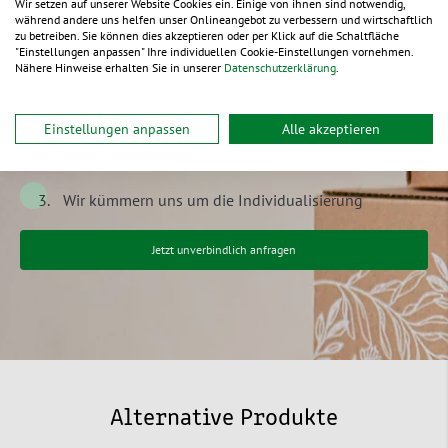
Wir setzen auf unserer Website Cookies ein. Einige von ihnen sind notwendig,
während andere uns helfen unser Onlineangebot zu verbessern und wirtschaftlich
nach Ihren Wünschen und
zu betreiben. Sie können dies akzeptieren oder per Klick auf die Schaltfläche
"Einstellungen anpassen" Ihre individuellen Cookie-Einstellungen vornehmen.
Ideen
Nähere Hinweise erhalten Sie in unserer
Datenschutzerklärung
.
Einfach & kostenfrei anfragen
Einstellungen anpassen
Alle akzeptieren
Wir besprechen gemeinsam Ihre Ideen
Wir kümmern uns um die Individualisierung
Jetzt unverbindlich anfragen
Alternative Produkte