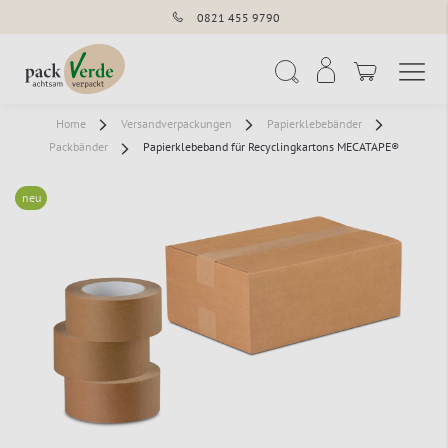
0821 455 9790
Navigation umschal
Suche
Home
Versandverpackungen
Papierklebebänder
Packbänder
Papierklebeband für Recyclingkartons MECATAPE®
neu