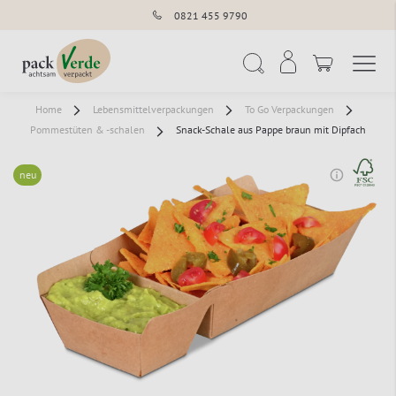
0821 455 9790
Navigation umschal
Suche
Home
Lebensmittelverpackungen
To Go Verpackungen
Pommestüten & -schalen
Snack-Schale aus Pappe braun mit Dipfach
neu