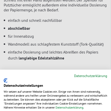
Putztücher ermöglicht außerdem eine individuelle Dosierung
der Papiermenge, je nach Bedarf.
einfach und schnell nachfüllbar
abschließbar
für Innenabzug
Wandmodell aus schlagfestem Kunststoff (Tork-Qualität)
einfache Dosierung und leichtes Abreißen des Papiers
durch
langlebige Edelstahlzähne
Datenschutzerklärung
Geeignet für:
Datenschutzeinstellungen
Putz- und Handtuchrollen mit Innenabzug
Wir setzen auf unserer Website Cookies ein. Einige von ihnen sind notwendig,
während andere uns helfen unser Onlineangebot zu verbessern und wirtschaftlich
zu betreiben. Sie können dies akzeptieren oder per Klick auf die Schaltfläche
"Einstellungen anpassen" Ihre individuellen Cookie-Einstellungen vornehmen.
Zur Bestelltabelle ↑
Beratung anfordern
Nähere Hinweise erhalten Sie in unserer
Datenschutzerklärung
.