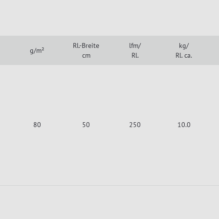
Rl.-Breite
lfm/
kg/
g/m²
cm
Rl.
Rl. ca.
80
50
250
10.0