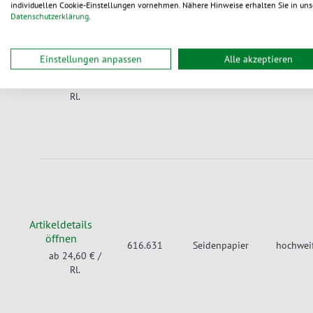
individuellen Cookie-Einstellungen vornehmen. Nähere Hinweise erhalten Sie in uns
Datenschutzerklärung
.
Artikeldetails
Einstellungen anpassen
Alle akzeptieren
öffnen
616.630
Seidenpapier
weißlic
ab 19,05 €
/
Rl.
Artikeldetails
öffnen
616.631
Seidenpapier
hochwei
ab 24,60 €
/
Rl.