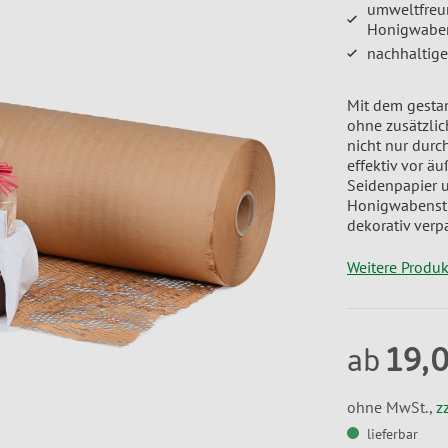
umweltfreu
Honigwaben
nachhaltige
Mit dem gestan
ohne zusätzlic
nicht nur durc
effektiv vor ä
Seidenpapier u
Honigwabenstru
dekorativ ver
Weitere Produ
19,
ab
ohne MwSt.,
z
lieferbar