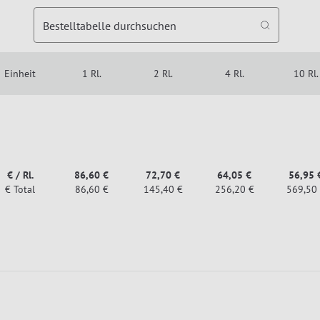
Bestelltabelle durchsuchen
Einheit
1 Rl.
2 Rl.
4 Rl.
10 Rl.
€ / Rl.
86,60 €
72,70 €
64,05 €
56,95 
€ Total
86,60 €
145,40 €
256,20 €
569,50