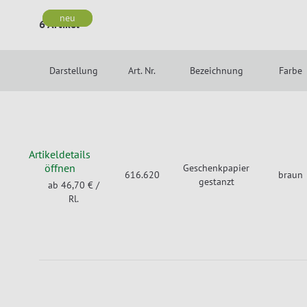
neu
neu
6 Artikel
Darstellung
Art. Nr.
Bezeichnung
Farbe
Artikeldetails
öffnen
Geschenkpapier
616.620
braun
gestanzt
ab 46,70 €
/
Rl.