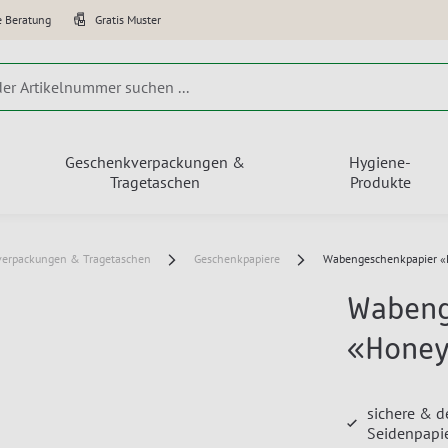
e Beratung
Gratis Muster
Geschenkverpackungen &
Hygiene-
Tragetaschen
Produkte
erpackungen & Tragetaschen
Geschenkpapiere
Wabengeschenkpapier
Wabeng
«Hone
sichere & d
Seidenpapie