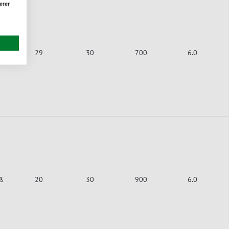
erer
h
29
30
700
6.0
ß
20
30
900
6.0