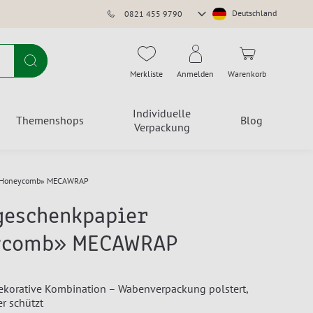
Store
Deutschland
0821 455 9790
auswählen
Suche
Merkliste
Anmelden
Warenkorb
Individuelle
Themenshops
Blog
Verpackung
 «Honeycomb» MECAWRAP
eschenkpapier
ycomb» MECAWRAP
ekorative Kombination – Wabenverpackung polstert,
r schützt