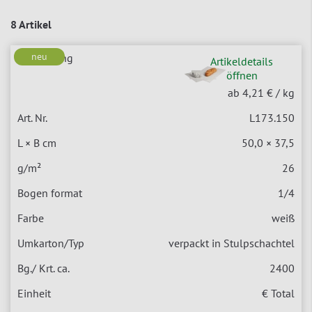
8 Artikel
neu
Artikeldetails
öffnen
ab 4,21 €
/ kg
L173.150
50,0 × 37,5
26
1/4
weiß
verpackt in Stulpschachtel
2400
€ Total