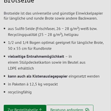
Brotseide
Brotseide ist das universelle und günstige Einwickelpapier
für längliche und runde Brote sowie andere Backwaren.
aus Sulfit-Seide (Frischfaser, 26 − 28 g/m²) weiß bzw.
Recyclingqualität (25 − 28 g/m²), hellgrau
1/2 und 1/4 Bogen optimal geeignet für längliche Brote,
50 x 55 cm für Rundbrote
vielseitige Entnahmemöglichkeit
– in
einem Stülpdeckelkarton sowie im Beutel aus
LDPE erhältlich
kann auch als Kistenauslegepapier
eingesetzt werden
in Paketen à 12,5 kg verpackt
recyclingfähig
Zur Bestelltabelle ↑
Beratung anfordern