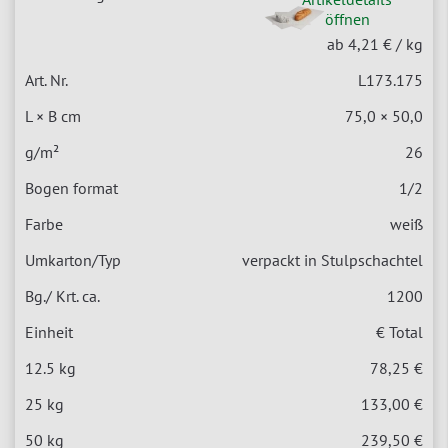
öffnen
ab 4,21 €
/ kg
L173.175
75,0 × 50,0
26
1/2
weiß
verpackt in Stulpschachtel
1200
€ Total
78,25 €
133,00 €
239,50 €