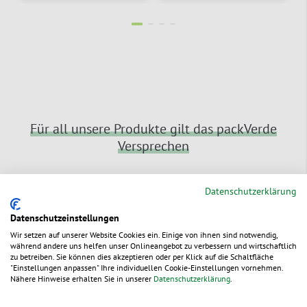
Für all unsere Produkte gilt das packVerde
Versprechen
Datenschutzerklärung
Datenschutzeinstellungen
Wir setzen auf unserer Website Cookies ein. Einige von ihnen sind notwendig,
während andere uns helfen unser Onlineangebot zu verbessern und wirtschaftlich
Schnelle Lieferung
zu betreiben. Sie können dies akzeptieren oder per Klick auf die Schaltfläche
Bestellungen bis 15:00 Uhr (außer Fr:
"Einstellungen anpassen" Ihre individuellen Cookie-Einstellungen vornehmen.
Nähere Hinweise erhalten Sie in unserer
Datenschutzerklärung
.
14:00 Uhr) erreichen Sie i.d.R. in 1 bis 2
Werktagen ab Lager – oder zu Ihrem