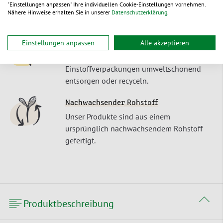
"Einstellungen anpassen" Ihre individuellen Cookie-Einstellungen vornehmen.
Werktagen ab Lager – oder zu Ihrem
Nähere Hinweise erhalten Sie in unserer
Datenschutzerklärung
.
Wunschtermin.
Einstellungen anpassen
Alle akzeptieren
Recyclebar
Unsere Produkte lassen sich als
Einstoffverpackungen umweltschonend
entsorgen oder recyceln.
Nachwachsender Rohstoff
Unser Produkte sind aus einem
ursprünglich nachwachsendem Rohstoff
gefertigt.
Produktbeschreibung