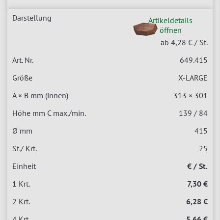
Artikeldetails
öffnen
ab 4,28 €
/ St.
649.415
X-LARGE
313 × 301
139 / 84
415
25
€ / St.
7,30 €
6,28 €
5,66 €