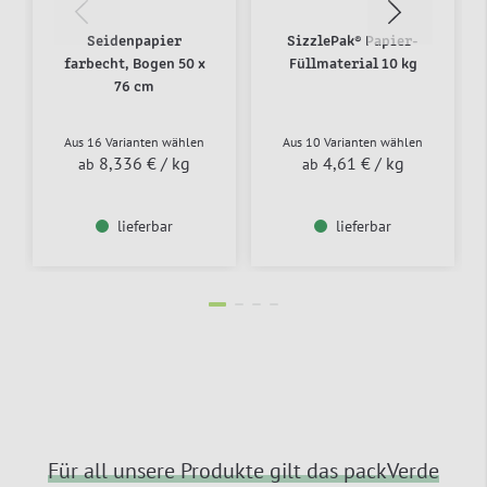
Seidenpapier
SizzlePak® Papier-
farbecht, Bogen 50 x
Füllmaterial 10 kg
76 cm
Aus 16 Varianten wählen
Aus 10 Varianten wählen
8,336 €
/ kg
4,61 €
/ kg
ab
ab
lieferbar
lieferbar
Für all unsere Produkte gilt das packVerde