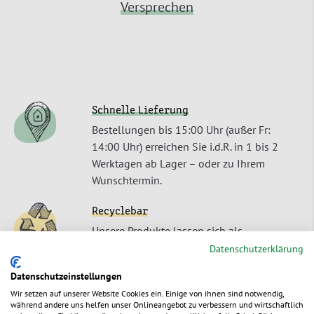
Versprechen
Schnelle Lieferung
Bestellungen bis 15:00 Uhr (außer Fr:
14:00 Uhr) erreichen Sie i.d.R. in 1 bis 2
Werktagen ab Lager – oder zu Ihrem
Wunschtermin.
Recyclebar
Unsere Produkte lassen sich als
Einstoffverpackungen umweltschonend
Datenschutzerklärung
entsorgen oder recyceln.
Datenschutzeinstellungen
Wir setzen auf unserer Website Cookies ein. Einige von ihnen sind notwendig,
Nachwachsender Rohstoff
während andere uns helfen unser Onlineangebot zu verbessern und wirtschaftlich