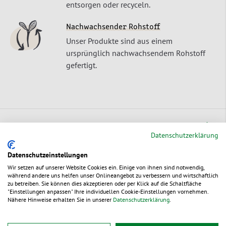
entsorgen oder recyceln.
Nachwachsender Rohstoff
Unser Produkte sind aus einem
ursprünglich nachwachsendem Rohstoff
gefertigt.
Produktbeschreibung
Datenschutzerklärung
Datenschutzeinstellungen
Handabroller Standard
Wir setzen auf unserer Website Cookies ein. Einige von ihnen sind notwendig,
während andere uns helfen unser Onlineangebot zu verbessern und wirtschaftlich
zu betreiben. Sie können dies akzeptieren oder per Klick auf die Schaltfläche
Unverzichtbar bei jedem Einsatz im Lager, an der Packstation,
"Einstellungen anpassen" Ihre individuellen Cookie-Einstellungen vornehmen.
Nähere Hinweise erhalten Sie in unserer
Datenschutzerklärung
.
in der Produktion und im LKW.
einstellbare Bremse sorgt für den richtigen