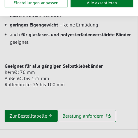
Einstellungen anpassen
Alle akzeptieren
Abrollwiderstand
stabil und sehr handlich
geringes Eigengewicht
– keine Ermüdung
auch
für glasfaser- und polyesterfadenverstärkte Bänder
geeignet
Geeignet für alle gängigen Selbstklebebänder
KernØ:
76 mm
AußenØ:
bis 125 mm
Rollenbreite: 25 bis 100 mm
Zur Bestelltabelle ↑
Beratung anfordern