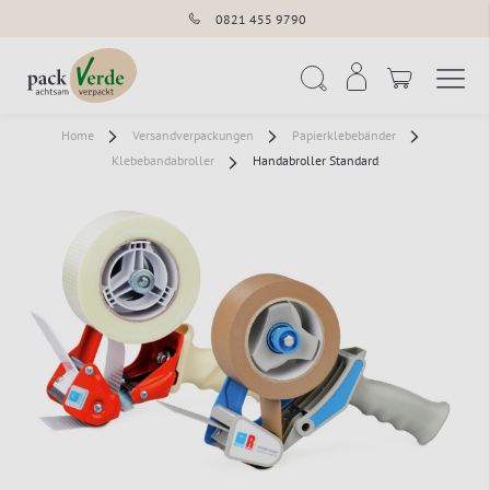
0821 455 9790
Navigation umschal
Suche
Home
Versandverpackungen
Papierklebebänder
Klebebandabroller
Handabroller Standard