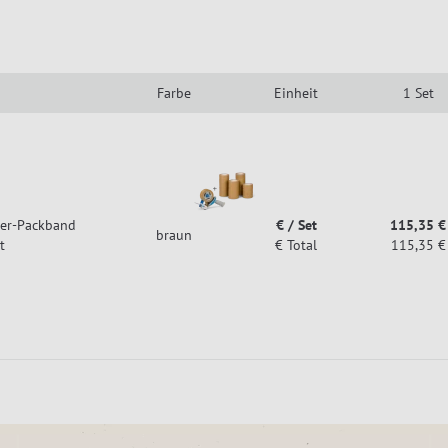
Farbe
Einheit
1 Set
er-Packband
€ / Set
115,35 €
braun
t
€ Total
115,35 €