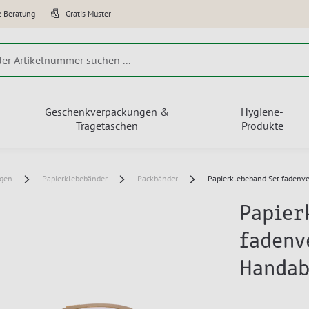
e Beratung
Gratis Muster
Geschenkverpackungen &
Hygiene-
Tragetaschen
Produkte
ngen
Papierklebebänder
Packbänder
Papierklebeband Set fadenve
Papier
fadenv
Handab