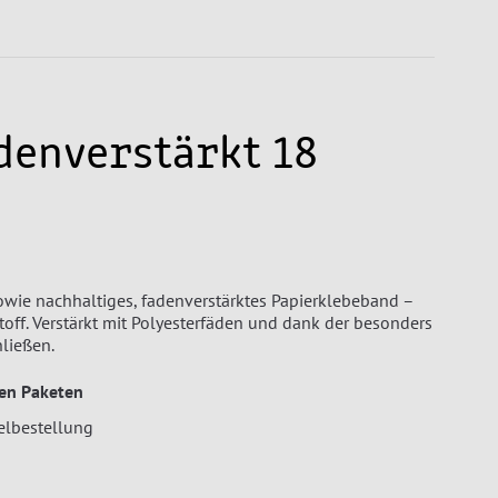
denverstärkt 18
owie nachhaltiges, fadenverstärktes Papierklebeband –
off. Verstärkt mit Polyesterfäden und dank der besonders
hließen.
ren Paketen
elbestellung