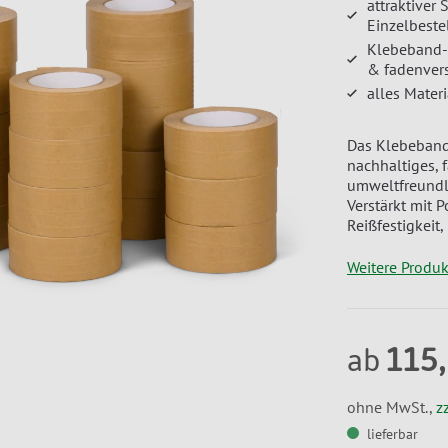
attraktiver 
Einzelbest
Klebeband-S
& fadenver
alles Materi
Das Klebeband-
nachhaltiges, 
umweltfreundli
Verstärkt mit 
Reißfestigkeit,
Weitere Produ
115
ab
ohne MwSt.,
z
lieferbar