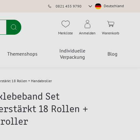
Store
Deutschland
0821 455 9790
auswählen
Suche
Merkliste
Anmelden
Warenkorb
Individuelle
Themenshops
Blog
Verpackung
rstärkt 18 Rollen + Handabroller
klebeband Set
erstärkt 18 Rollen +
roller