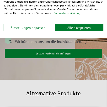
nach Ihren Wünschen und
während andere uns helfen unser Onlineangebot zu verbessern und wirtschaftlich
zu betreiben. Sie können dies akzeptieren oder per Klick auf die Schaltfläche
Ideen
"Einstellungen anpassen" Ihre individuellen Cookie-Einstellungen vornehmen.
Nähere Hinweise erhalten Sie in unserer
Datenschutzerklärung
.
Einfach & kostenfrei anfragen
Einstellungen anpassen
Alle akzeptieren
Wir besprechen gemeinsam Ihre Ideen
Wir kümmern uns um die Individualisierung
Jetzt unverbindlich anfragen
Alternative Produkte