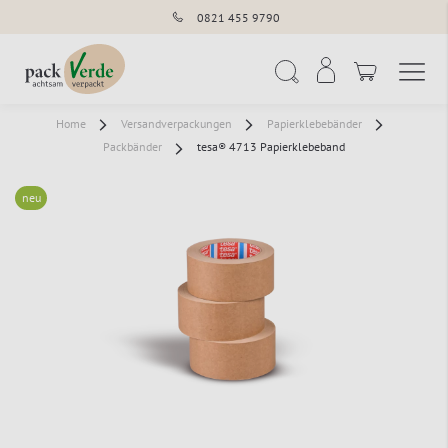
0821 455 9790
Navigation umschal
Suche
Home
Versandverpackungen
Papierklebebänder
Packbänder
tesa® 4713 Papierklebeband
neu