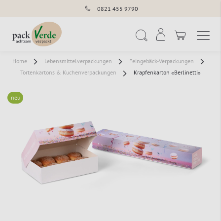
0821 455 9790
Navigation umschal
Suche
Home
Lebensmittelverpackungen
Feingebäck-Verpackungen
Tortenkartons & Kuchenverpackungen
Krapfenkarton «Berlinetti»
neu