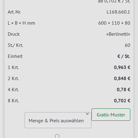
ab 0,702 €
/ St.
L168.660.1
600 × 110 × 80
«Berlinetti»
60
€ / St.
0,963 €
0,848 €
0,78 €
0,702 €
Gratis-Muster