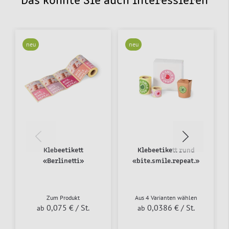
Das könnte Sie auch interessieren
neu
neu
Klebeetikett
Klebeetikett rund
«Berlinetti»
«bite.smile.repeat.»
Zum Produkt
Aus 4 Varianten wählen
0,075 €
/ St.
0,0386 €
/ St.
ab
ab