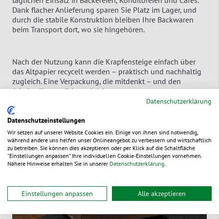
täglichen Einsatz in Bäckereien, Konditoreien und Cafés.
Dank flacher Anlieferung sparen Sie Platz im Lager, und
durch die stabile Konstruktion bleiben Ihre Backwaren
beim Transport dort, wo sie hingehören.
Nach der Nutzung kann die Krapfensteige einfach über
das Altpapier recycelt werden – praktisch und nachhaltig
zugleich. Eine Verpackung, die mitdenkt – und den
Arbeitsalltag spürbar erleichtert.
Datenschutzerklärung
Wie Sie ihn ganz einfach und schnell aufbauen, sehen Sie
im folgenden Video.
Datenschutzeinstellungen
Wir setzen auf unserer Website Cookies ein. Einige von ihnen sind notwendig,
während andere uns helfen unser Onlineangebot zu verbessern und wirtschaftlich
zu betreiben. Sie können dies akzeptieren oder per Klick auf die Schaltfläche
"Einstellungen anpassen" Ihre individuellen Cookie-Einstellungen vornehmen.
Nähere Hinweise erhalten Sie in unserer
Datenschutzerklärung
.
Einstellungen anpassen
Alle akzeptieren