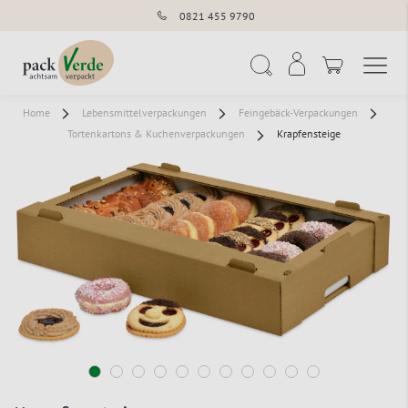
0821 455 9790
Navigation umschal
Suche
Home
Lebensmittelverpackungen
Feingebäck-Verpackungen
Tortenkartons & Kuchenverpackungen
Krapfensteige