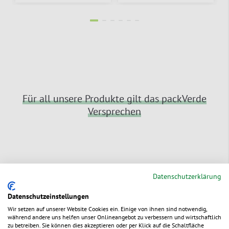
Für all unsere Produkte gilt das packVerde
Versprechen
Datenschutzerklärung
Schnelle Lieferung
Datenschutzeinstellungen
Bestellungen bis 15:00 Uhr (außer Fr:
Wir setzen auf unserer Website Cookies ein. Einige von ihnen sind notwendig,
14:00 Uhr) erreichen Sie i.d.R. in 1 bis 2
während andere uns helfen unser Onlineangebot zu verbessern und wirtschaftlich
Werktagen ab Lager – oder zu Ihrem
zu betreiben. Sie können dies akzeptieren oder per Klick auf die Schaltfläche