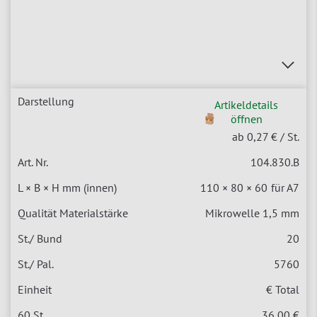
Artikeldetails
öffnen
ab 0,27 €
/ St.
104.830.B
110 × 80 × 60
für A7
Mikrowelle 1,5 mm
20
5760
€ Total
36,00 €