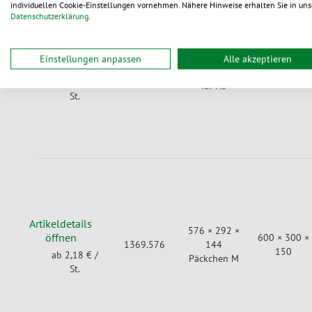
individuellen Cookie-Einstellungen vornehmen. Nähere Hinweise erhalten Sie in uns
Datenschutzerklärung
.
Artikeldetails
431 × 382 ×
Einstellungen anpassen
Alle akzeptieren
öffnen
455 × 390 ×
1369.431
128
134
ab 2,16 €
/
für A3
St.
Artikeldetails
576 × 292 ×
öffnen
600 × 300 ×
1369.576
144
150
ab 2,18 €
/
Päckchen M
St.