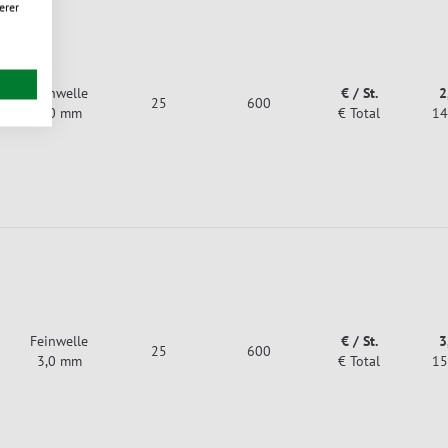
erer
Feinwelle
€ / St.
2
25
600
3,0 mm
€ Total
14
Feinwelle
€ / St.
3
25
600
3,0 mm
€ Total
15