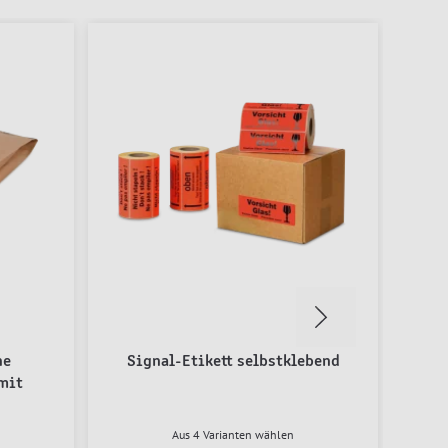
he
Signal-Etikett selbstklebend
L
mit
Aus 4 Varianten wählen