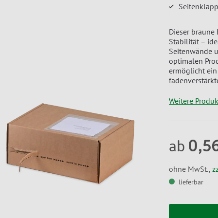
Seitenklapp
Dieser braune
Stabilität – i
Seitenwände un
optimalen Prod
ermöglicht ein 
fadenverstärkt
Weitere Produ
0,5
ab
ohne MwSt.,
z
lieferbar