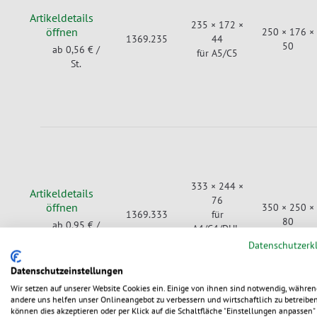
Artikeldetails
235 × 172 ×
öffnen
250 × 176 ×
1369.235
44
50
ab 0,56 €
/
für A5/C5
St.
333 × 244 ×
Artikeldetails
76
öffnen
350 × 250 ×
1369.333
für
80
ab 0,95 €
/
A4/C4/DHL-
St.
Kleinpaket
Datenschutzerk
Datenschutzeinstellungen
Wir setzen auf unserer Website Cookies ein. Einige von ihnen sind notwendig, währen
andere uns helfen unser Onlineangebot zu verbessern und wirtschaftlich zu betreiben
können dies akzeptieren oder per Klick auf die Schaltfläche "Einstellungen anpassen" 