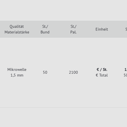
Qualität
St./
St./
Einheit
5
Materialstärke
Bund
Pal.
Mikrowelle
€ / St.
1
50
2100
1,5 mm
€ Total
5