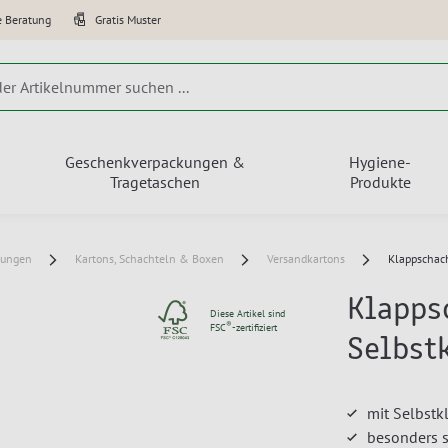
e Beratung
Gratis Muster
Geschenkverpackungen &
Hygiene-
Tragetaschen
Produkte
kungen
Kartons, Schachteln & Boxen
Versandkartons
Klappschach
Klapps
Diese Artikel sind
®
FSC
-zertifiziert
Selbst
mit Selbstk
besonders s