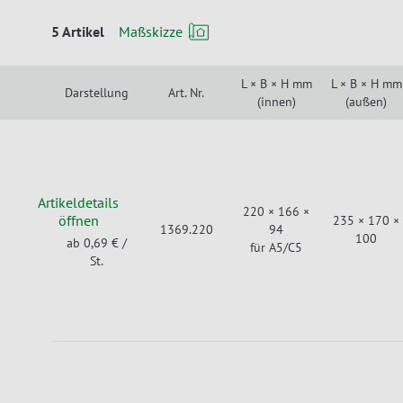
5 Artikel
Maßskizze
L × B × H mm
L × B × H mm
Darstellung
Art. Nr.
(innen)
(außen)
Artikeldetails
220 × 166 ×
öffnen
235 × 170 ×
1369.220
94
100
ab 0,69 €
/
für A5/C5
St.