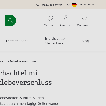
Store
Deutschland
0821 455 9790
auswählen
Suche
Merkliste
Anmelden
Warenkorb
Individuelle
Themenshops
Blog
Verpackung
tel mit Selbstklebeverschluss
chachtel mit
klebeverschluss
lebestreifen & Aufreißfaden
tabil durch mehrlagige Seitenwände