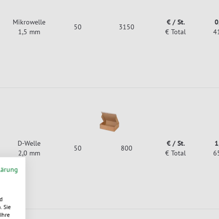
Mikrowelle
€ / St.
0
50
3150
1,5 mm
€ Total
4
D-Welle
€ / St.
1
50
800
2,0 mm
€ Total
6
lärung
d
. Sie
Ihre