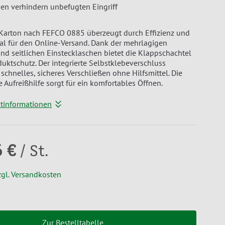
en verhindern unbefugten Eingriff
 Karton nach FEFCO 0885 überzeugt durch Effizienz und
deal für den Online-Versand. Dank der mehrlagigen
d seitlichen Einstecklaschen bietet die Klappschachtel
uktschutz. Der integrierte Selbstklebeverschluss
schnelles, sicheres Verschließen ohne Hilfsmittel. Die
e Aufreißhilfe sorgt für ein komfortables Öffnen.
ktinformationen
6 €
/ St.
zgl. Versandkosten
Zur Bestelltabelle