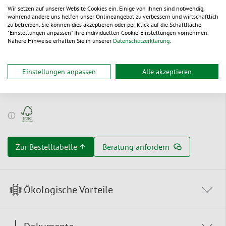
für 1, 2 und 3 Flaschen
Wir setzen auf unserer Website Cookies ein. Einige von ihnen sind notwendig,
während andere uns helfen unser Onlineangebot zu verbessern und wirtschaftlich
wird flach angeliefert – spart Lagerplatz
zu betreiben. Sie können dies akzeptieren oder per Klick auf die Schaltfläche
"Einstellungen anpassen" Ihre individuellen Cookie-Einstellungen vornehmen.
einfach und schnell aufgerichtet dank Automatikboden
Nähere Hinweise erhalten Sie in unserer
Datenschutzerklärung
.
recyclingfähig
Einstellungen anpassen
Alle akzeptieren
Zertifikate
Zur Bestelltabelle ↑
Beratung anfordern
Ökologische Vorteile