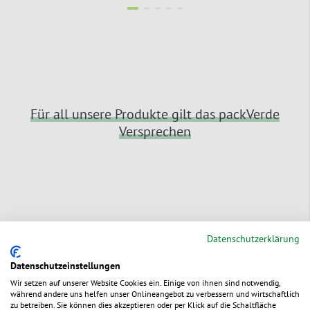
Für all unsere Produkte gilt das packVerde
Versprechen
Schnelle Lieferung
Datenschutzerklärung
Bestellungen bis 15:00 Uhr (außer Fr:
Datenschutzeinstellungen
14:00 Uhr) erreichen Sie i.d.R. in 1 bis 2
Wir setzen auf unserer Website Cookies ein. Einige von ihnen sind notwendig,
Werktagen ab Lager – oder zu Ihrem
während andere uns helfen unser Onlineangebot zu verbessern und wirtschaftlich
Wunschtermin.
zu betreiben. Sie können dies akzeptieren oder per Klick auf die Schaltfläche