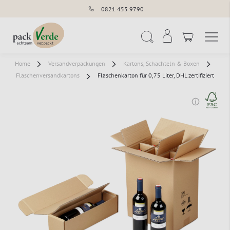
0821 455 9790
Navigation umschal
Suche
Home
Versandverpackungen
Kartons, Schachteln & Boxen
Flaschenversandkartons
Flaschenkarton für 0,75 Liter, DHL zertifiziert