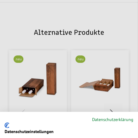
Alternative Produkte
neu
neu
Datenschutzerklärung
Flaschen-
Flaschen-
Aufrichtekarton
Geschenkkarton
Datenschutzeinstellungen
Vintage
Vintage