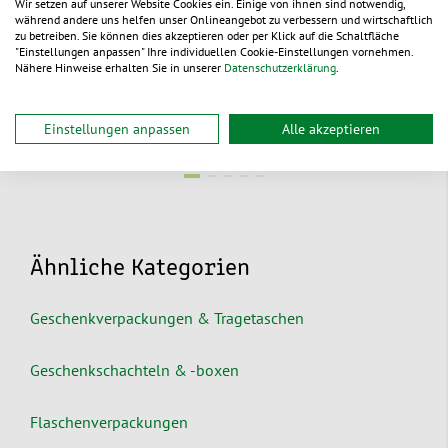
Wir setzen auf unserer Website Cookies ein. Einige von ihnen sind notwendig,
während andere uns helfen unser Onlineangebot zu verbessern und wirtschaftlich
Aus 3 Varianten wählen
Aus 3 Varianten wählen
zu betreiben. Sie können dies akzeptieren oder per Klick auf die Schaltfläche
0,86 €
/ St.
1,94 €
/ St.
ab
ab
"Einstellungen anpassen" Ihre individuellen Cookie-Einstellungen vornehmen.
Nähere Hinweise erhalten Sie in unserer
Datenschutzerklärung
.
lieferbar
lieferbar
Einstellungen anpassen
Alle akzeptieren
Ähnliche Kategorien
Geschenkverpackungen & Tragetaschen
Geschenkschachteln & -boxen
Flaschenverpackungen