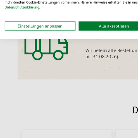
individuellen Cookie-Einstellungen vornehmen. Nähere Hinweise erhalten Sie in uns
Datenschutzerklärung
.
Nur noch für kurze Zeit:
Einstellungen anpassen
Alle akzeptieren
Versandkostenfr
Wir liefern alle Bestell
bis 31.08.2026).
D