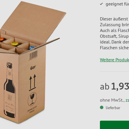
geeignet f
Dieser äußerst
Zulassung brin
Auch als Flas
Obstsaft, Sirup
ideal. Dank de
Flaschen sicher 
Weitere Produ
1,93
ab
ohne MwSt.,
z
lieferbar