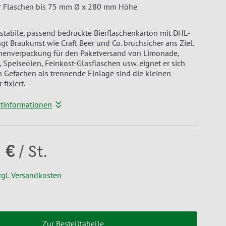
ür Flaschen bis 75 mm Ø x 280 mm Höhe
 stabile, passend bedruckte Bierflaschenkarton mit DHL-
gt Braukunst wie Craft Beer und Co. bruchsicher ans Ziel.
chenverpackung für den Paketversand von Limonade,
, Speiseölen, Feinkost-Glasflaschen usw. eignet er sich
n Gefachen als trennende Einlage sind die kleinen
fixiert.
ktinformationen
 €
/ St.
zgl. Versandkosten
Zur Bestelltabelle