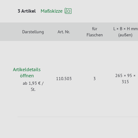
3 Artikel
Maßskizze
für
L × B × H mm
Darstellung
Art. Nr.
Flaschen
(außen)
Artikeldetails
öffnen
265 × 95 ×
110.503
3
315
ab 1,93 €
/
St.