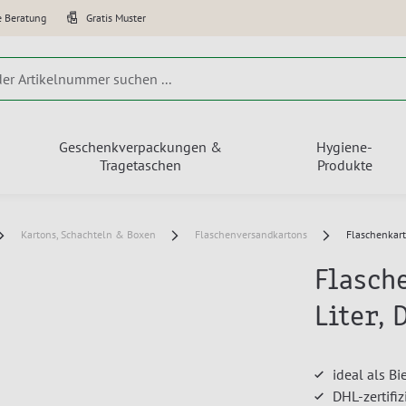
e Beratung
Gratis Muster
Geschenkverpackungen &
Hygiene-
Tragetaschen
Produkte
Kartons, Schachteln & Boxen
Flaschenversandkartons
Flaschenkarto
Flasche
Liter, 
ideal als B
DHL-zertifiz