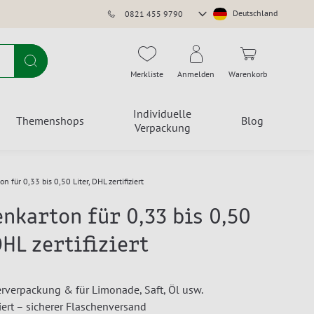
Store
Deutschland
0821 455 9790
auswählen
Suche
Merkliste
Anmelden
Warenkorb
Individuelle
Themenshops
Blog
Verpackung
n für 0,33 bis 0,50 Liter, DHL zertifiziert
nkarton für 0,33 bis 0,50
DHL zertifiziert
ierverpackung & für Limonade, Saft, Öl usw.
iert – sicherer Flaschenversand