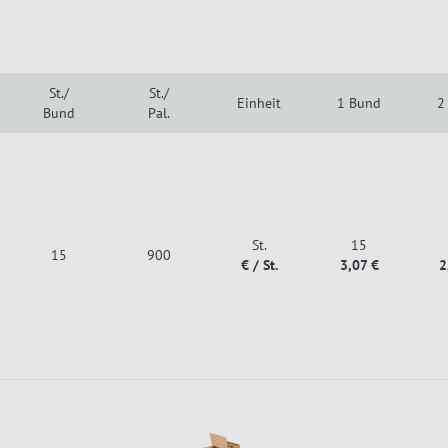
St./
St./
Einheit
1 Bund
2
Bund
Pal.
St.
15
15
900
€ / St.
3,07 €
2