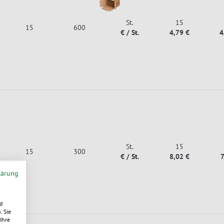
St.
15
15
600
€ / St.
4,79 €
4
St.
15
15
300
€ / St.
8,02 €
7
lärung
d
. Sie
Ihre