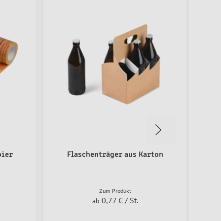
% SAL
pier
Flaschenträger aus Karton
Ge
Zum Produkt
0,77 €
/ St.
ab