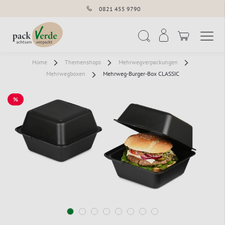
0821 455 9790
Navigation umschal
Suche
Home
Themenshops
Mehrwegverpackungen
Mehrwegboxen
Mehrweg-Burger-Box CLASSIC
%
SALE