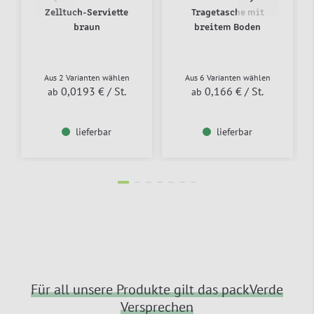
Zelltuch-Serviette
Tragetasche mit
braun
breitem Boden
Aus 2 Varianten wählen
Aus 6 Varianten wählen
0,0193 €
/ St.
0,166 €
/ St.
ab
ab
lieferbar
lieferbar
Für all unsere Produkte gilt das packVerde
Versprechen