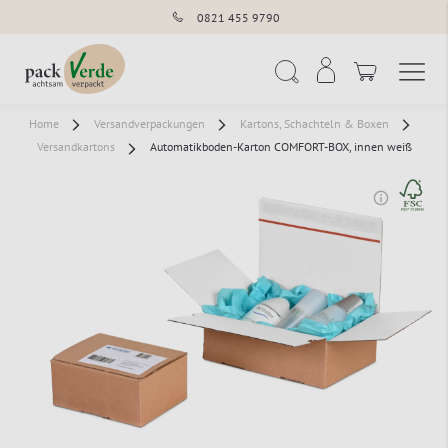
0821 455 9790
Navigation umschal
Suche
Home
Versandverpackungen
Kartons, Schachteln & Boxen
Versandkartons
Automatikboden-Karton COMFORT-BOX, innen weiß