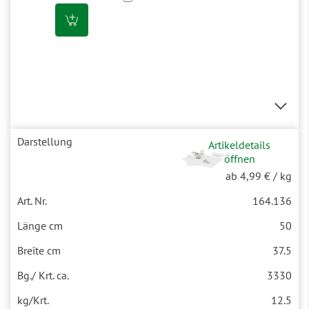
Artikeldetails
öffnen
ab 4,99 €
/ kg
164.136
50
37.5
3330
12.5