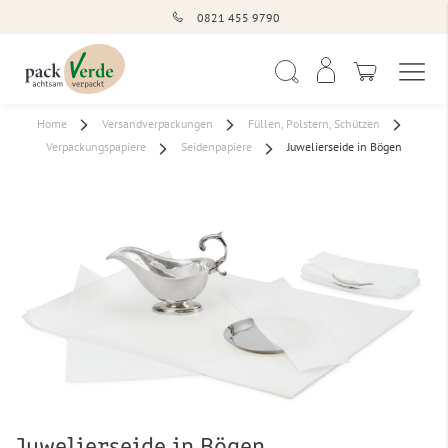
0821 455 9790
Navigation umschal
Suche
Home
Versandverpackungen
Füllen, Polstern, Schützen
Verpackungspapiere
Seidenpapiere
Juwelierseide in Bögen