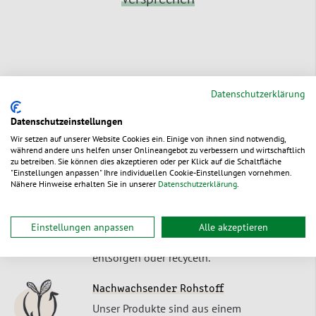
Datenschutzerklärung
Schnelle Lieferung
Bestellungen bis 15:00 Uhr (außer Fr:
Datenschutzeinstellungen
14:00 Uhr) erreichen Sie i.d.R. in 1 bis 2
Wir setzen auf unserer Website Cookies ein. Einige von ihnen sind notwendig,
während andere uns helfen unser Onlineangebot zu verbessern und wirtschaftlich
Werktagen ab Lager – oder zu Ihrem
zu betreiben. Sie können dies akzeptieren oder per Klick auf die Schaltfläche
Wunschtermin.
"Einstellungen anpassen" Ihre individuellen Cookie-Einstellungen vornehmen.
Nähere Hinweise erhalten Sie in unserer
Datenschutzerklärung
.
Recyclebar
Unsere Produkte lassen sich als
Einstellungen anpassen
Alle akzeptieren
Einstoffverpackungen umweltschonend
entsorgen oder recyceln.
Nachwachsender Rohstoff
Unser Produkte sind aus einem