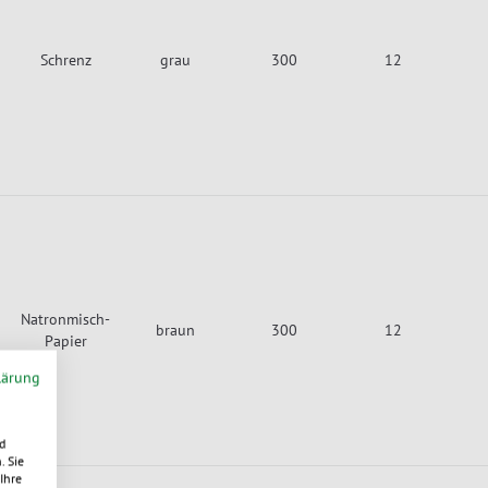
Schrenz
grau
300
12
Natronmisch-
braun
300
12
Papier
lärung
d
. Sie
Ihre