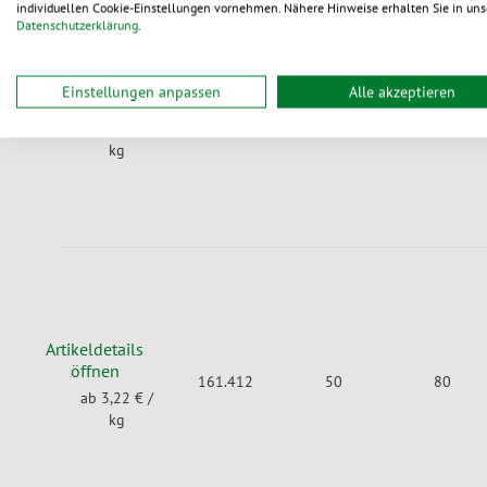
individuellen Cookie-Einstellungen vornehmen. Nähere Hinweise erhalten Sie in uns
Datenschutzerklärung
.
Artikeldetails
Einstellungen anpassen
Alle akzeptieren
öffnen
161.445
50
80
ab 3,41 €
/
kg
Artikeldetails
öffnen
161.412
50
80
ab 3,22 €
/
kg