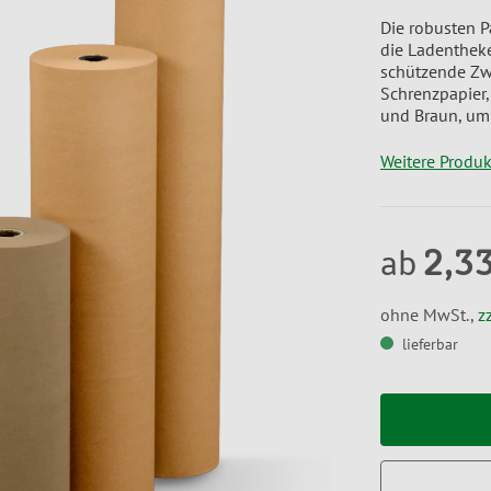
Die robusten P
die Ladentheke
schützende Zw
Schrenzpapier,
und Braun, um 
Weitere Produ
2,3
ab
ohne MwSt.,
z
lieferbar