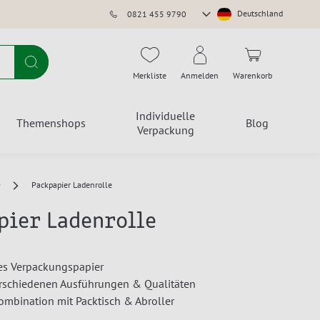
Store
Deutschland
0821 455 9790
auswählen
Suche
Merkliste
Anmelden
Warenkorb
Individuelle
Themenshops
Blog
Verpackung
e
Packpapier Ladenrolle
pier Ladenrolle
es Verpackungspapier
erschiedenen Ausführungen & Qualitäten
Kombination mit Packtisch & Abroller