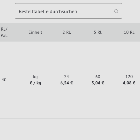
Bestelltabelle durchsuchen
Rl./
Einheit
2 Rl.
5 Rl.
10 Rl.
Pal.
kg
24
60
120
40
€ / kg
6,54 €
5,04 €
4,08 €