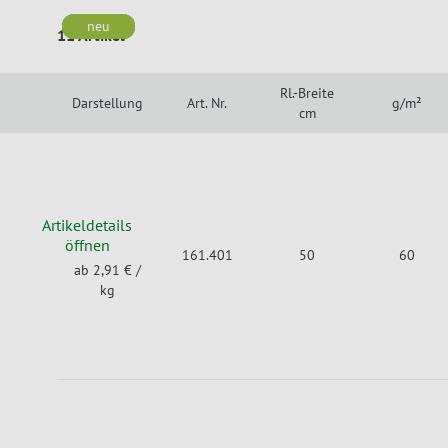
neu
neu
neu
neu
11 Artikel
Rl.-Breite
Darstellung
Art. Nr.
g/m²
cm
Artikeldetails
öffnen
161.401
50
60
ab 2,91 €
/
kg