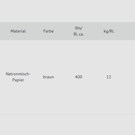
lfm/
Material
Farbe
kg/Rl.
Rl. ca.
Natronmisch-
braun
400
12
Papier