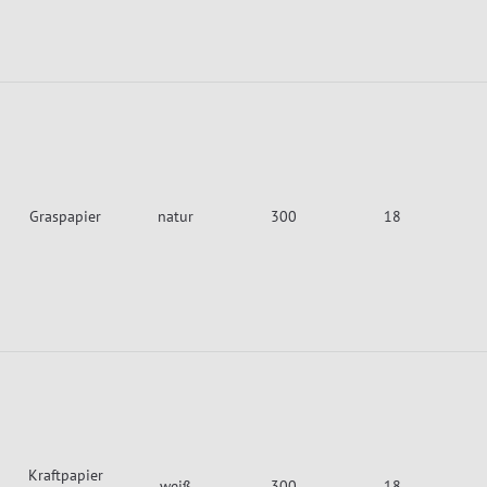
Graspapier
natur
300
18
Kraftpapier
weiß
300
18