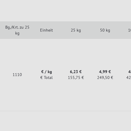
Bg./Krt. zu 25
Einheit
25 kg
50 kg
1
kg
€ / kg
6,23 €
4,99 €
4
1110
€ Total
155,75 €
249,50 €
42