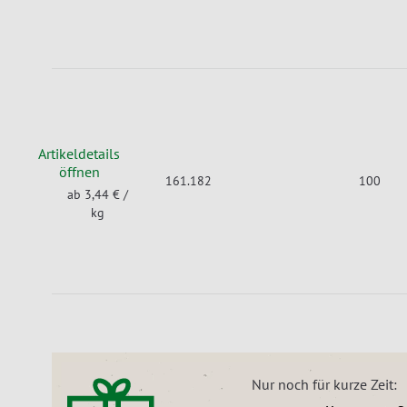
Artikeldetails
öffnen
161.182
100
ab 3,44 €
/
kg
Nur noch für kurze Zeit: