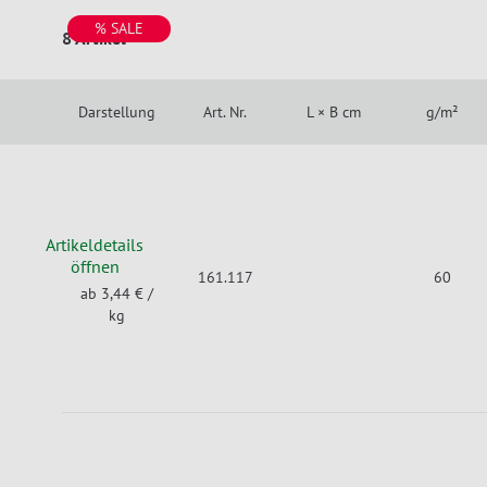
% SALE
8 Artikel
Darstellung
Art. Nr.
L × B cm
g/m²
Artikeldetails
öffnen
161.117
60
ab 3,44 €
/
kg