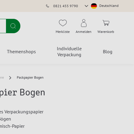
Store
Deutschland
0821 455 9790
auswählen
Suche
Merkliste
Anmelden
Warenkorb
Individuelle
Themenshops
Blog
Verpackung
ere
Packpapier Bogen
pier Bogen
es Verpackungspapier
 Bögen
misch-Papier