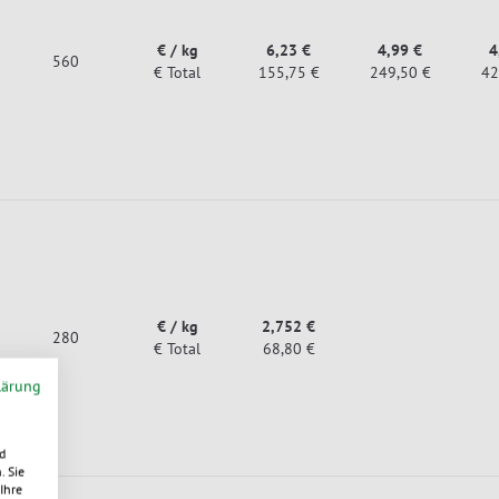
€ / kg
6,23 €
4,99 €
4
560
€ Total
155,75 €
249,50 €
42
€ / kg
2,752 €
280
€ Total
68,80 €
lärung
d
. Sie
Ihre